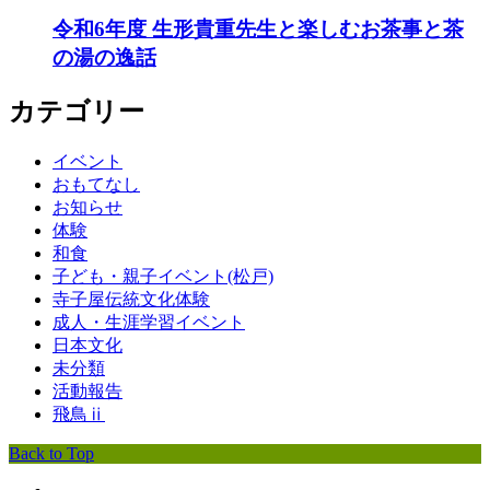
令和6年度 生形貴重先生と楽しむお茶事と茶
の湯の逸話
カテゴリー
イベント
おもてなし
お知らせ
体験
和食
子ども・親子イベント(松戸)
寺子屋伝統文化体験
成人・生涯学習イベント
日本文化
未分類
活動報告
飛鳥ⅱ
Back to Top