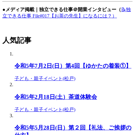
●メディア掲載｜独立できる仕事＠開業インタビュー（
📝独
立できる仕事 File#017【お茶の先生】になるには？）
人気記事
令和5年7月2日(日）第4回【ゆかたの着装①】
子ども・親子イベント(松戸)
令和5年2月18日(土）茶道体験会
子ども・親子イベント(松戸)
令和5年5月28日(日）第２回【礼法、ご挨拶の