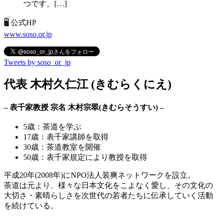
つです。[…]
🖥 公式HP
www.soso.or.jp
Tweets by soso_or_jp
代表 木村久仁江 (きむらくにえ)
– 表千家教授 宗名 木村宗翠(きむらそうすい) –
5歳：茶道を学ぶ
17歳：表千家講師を取得
30歳：茶道教室を開催
50歳：表千家規定により教授を取得
平成20年(2008年)にNPO法人装爽ネットワークを設立。
茶道は元より、様々な日本文化をこよなく愛し、その文化の
大切さ・素晴らしさを次世代の若者たちに伝承していく活動
を続けている。