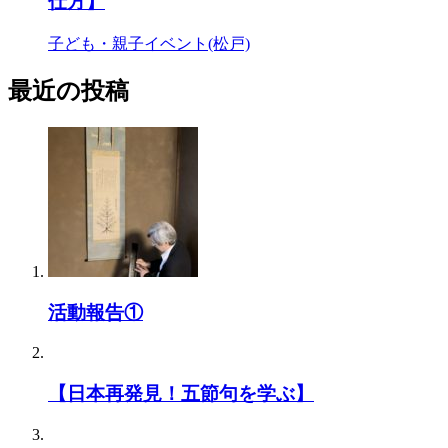
仕方】
子ども・親子イベント(松戸)
最近の投稿
活動報告①
【日本再発見！五節句を学ぶ】