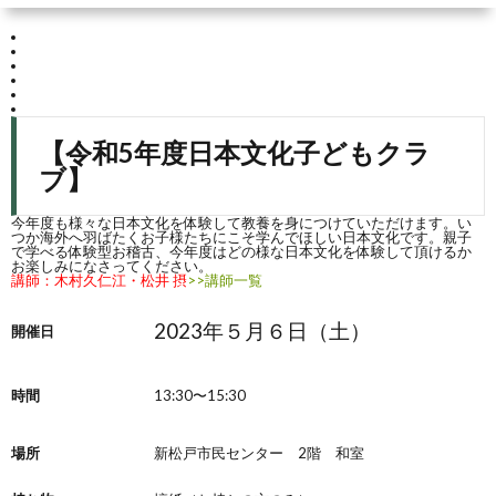
ム
ォ
ワ
ー
ー
【令和5年度日本文化子どもクラ
ブ】
ム
ク
今年度も様々な日本文化を体験して教養を身につけていただけます。い
に
つか海外へ羽ばたくお子様たちにこそ学んでほしい日本文化です。親子
で学べる体験型お稽古、今年度はどの様な日本文化を体験して頂けるか
お楽しみになさってください。
講師：木村久仁江・松井 摂
>>講師一覧
つ
2023年５月６日（土）
開催日
い
時間
13:30〜15:30
て
場所
新松戸市民センター 2階 和室