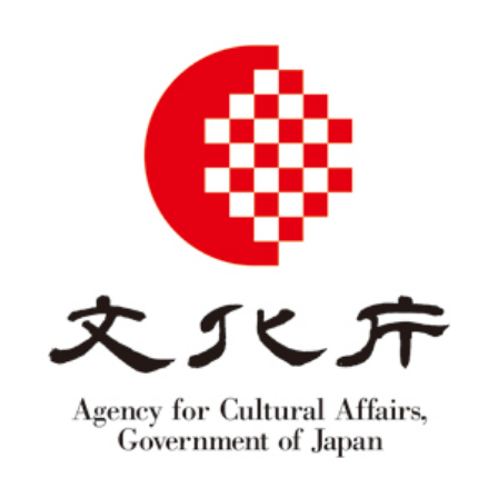
ン
ト
🗓
活
👩‍👩‍
動
会
📝
報
員
一
装
告
用
般
爽
フ
申
ネ
ォ
込
ッ
ー
フ
ト