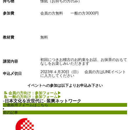
持ち物
懐紙（お持ちの方のみ）
参加費
会員の方無料 一般の方3000円
教材費
無料
初回につきお稽古のお約束をお話、お抹茶のおもて
講習内容
なしをお楽しみいただきます
2023年４月30日（日） 会員の方はLINEイベント
申込〆切日
に入力してください
イベントへの参加は以下よりお申込み下さい
📝 会員の方向け：参加フォーム
▶︎
📝 一般の方向け：参加フォーム
▶︎
-日本文化を次世代に- 装爽ネットワーク
ご連絡用フォームはこちら
前の記事