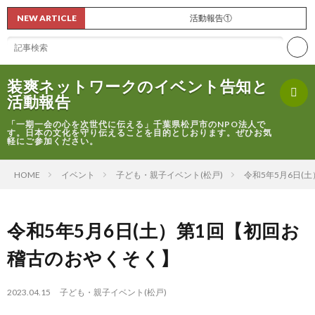
NEW ARTICLE
活動報告①
装爽ネットワークのイベント告知と
活動報告
「一期一会の心を次世代に伝える」千葉県松戸市のNPO法人で
す。日本の文化を守り伝えることを目的としおります。ぜひお気
軽にご参加ください。
ホ
HOME
イベント
子ども・親子イベント(松戸)
令和5年5月6日(
ー
🎊
令和5年5月6日(土）第1回【初回お
ム
イ
稽古のおやくそく】
ベ
2023.04.15
子ども・親子イベント(松戸)