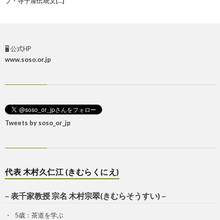
ブ・寺子屋伝統文[…]
🖥 公式HP
www.soso.or.jp
Tweets by soso_or_jp
代表 木村久仁江 (きむらくにえ)
– 表千家教授 宗名 木村宗翠(きむらそうすい) –
5歳：茶道を学ぶ